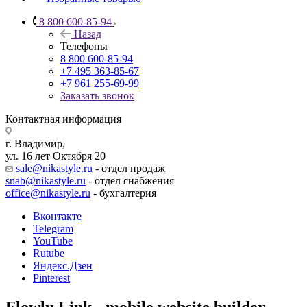
8 800 600-85-94
Назад
Телефоны
8 800 600-85-94
+7 495 363-85-67
+7 961 255-69-99
Заказать звонок
Контактная информация
г. Владимир,
ул. 16 лет Октября 20
sale@nikastyle.ru
- отдел продаж
snab@nikastyle.ru
- отдел снабжения
office@nikastyle.ru
- бухгалтерия
Вконтакте
Telegram
YouTube
Rutube
Яндекс.Дзен
Pinterest
Flowlu.Link - mobile website builder