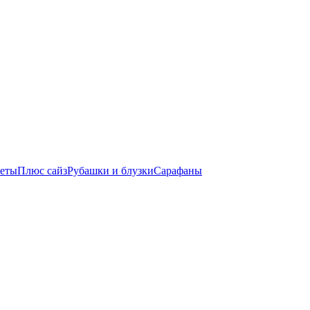
кеты
Плюс сайз
Рубашки и блузки
Сарафаны