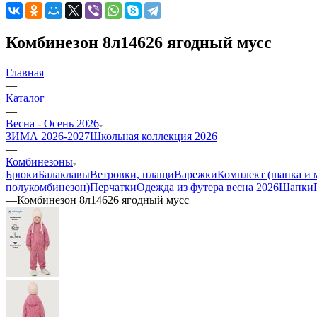
Комбинезон 8л14626 ягодный мусс
Главная
—
Каталог
—
Весна - Осень 2026
ЗИМА 2026-2027
Школьная коллекция 2026
—
Комбинезоны
Брюки
Балаклавы
Ветровки, плащи
Варежки
Комплект (шапка и 
полукомбинезон)
Перчатки
Одежда из футера весна 2026
Шапки
—
Комбинезон 8л14626 ягодный мусс