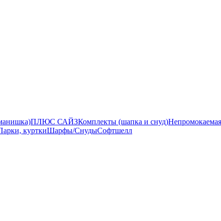
манишка)
ПЛЮС САЙЗ
Комплекты (шапка и снуд)
Непромокаемая
Парки, куртки
Шарфы/Снуды
Софтшелл