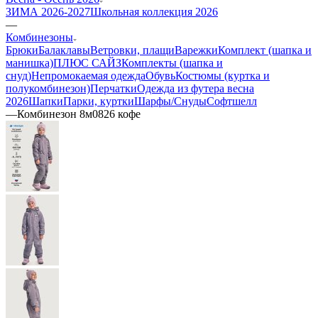
ЗИМА 2026-2027
Школьная коллекция 2026
—
Комбинезоны
Брюки
Балаклавы
Ветровки, плащи
Варежки
Комплект (шапка и
манишка)
ПЛЮС САЙЗ
Комплекты (шапка и
снуд)
Непромокаемая одежда
Обувь
Костюмы (куртка и
полукомбинезон)
Перчатки
Одежда из футера весна
2026
Шапки
Парки, куртки
Шарфы/Снуды
Софтшелл
—
Комбинезон 8м0826 кофе