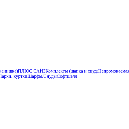
манишка)
ПЛЮС САЙЗ
Комплекты (шапка и снуд)
Непромокаемая
Парки, куртки
Шарфы/Снуды
Софтшелл