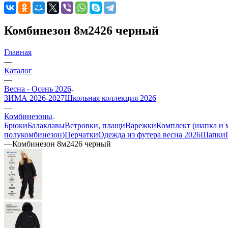
Комбинезон 8м2426 черный
Главная
—
Каталог
—
Весна - Осень 2026
ЗИМА 2026-2027
Школьная коллекция 2026
—
Комбинезоны
Брюки
Балаклавы
Ветровки, плащи
Варежки
Комплект (шапка и 
полукомбинезон)
Перчатки
Одежда из футера весна 2026
Шапки
—
Комбинезон 8м2426 черный