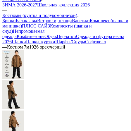
ЗИМА 2026-2027
Школьная коллекция 2026
—
Костюмы (куртка и полукомбинезон)
Брюки
Балаклавы
Ветровки, плащи
Варежки
Комплект (шапка и
манишка)
ПЛЮС САЙЗ
Комплекты (шапка и
снуд)
Непромокаемая
одежда
Комбинезоны
Обувь
Перчатки
Одежда из футера весна
2026
Шапки
Парки, куртки
Шарфы/Снуды
Софтшелл
—
Костюм 7м1926 орех/черный