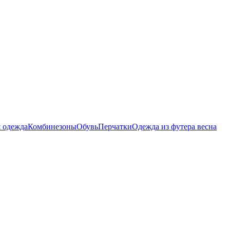
 одежда
Комбинезоны
Обувь
Перчатки
Одежда из футера весна