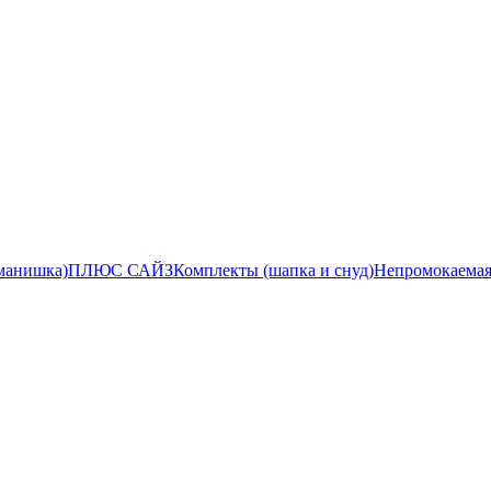
манишка)
ПЛЮС САЙЗ
Комплекты (шапка и снуд)
Непромокаемая