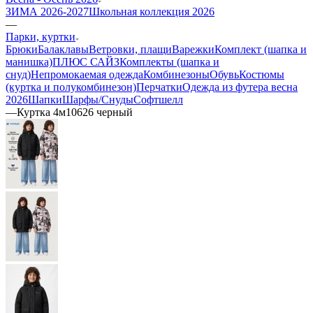
ЗИМА 2026-2027
Школьная коллекция 2026
—
Парки, куртки
Брюки
Балаклавы
Ветровки, плащи
Варежки
Комплект (шапка и
манишка)
ПЛЮС САЙЗ
Комплекты (шапка и
снуд)
Непромокаемая одежда
Комбинезоны
Обувь
Костюмы
(куртка и полукомбинезон)
Перчатки
Одежда из футера весна
2026
Шапки
Шарфы/Снуды
Софтшелл
—
Куртка 4м10626 черный