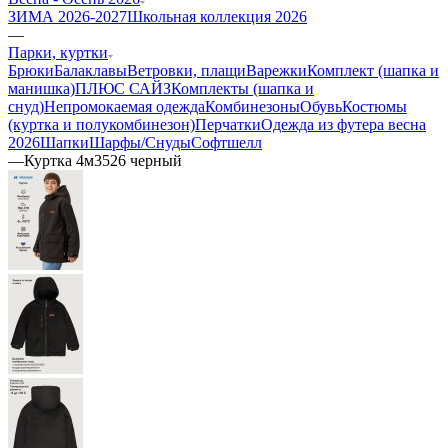
ЗИМА 2026-2027
Школьная коллекция 2026
—
Парки, куртки
Брюки
Балаклавы
Ветровки, плащи
Варежки
Комплект (шапка и
манишка)
ПЛЮС САЙЗ
Комплекты (шапка и
снуд)
Непромокаемая одежда
Комбинезоны
Обувь
Костюмы
(куртка и полукомбинезон)
Перчатки
Одежда из футера весна
2026
Шапки
Шарфы/Снуды
Софтшелл
—
Куртка 4м3526 черный