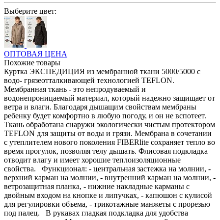
Выберите цвет:
ОПТОВАЯ ЦЕНА
Похожие товары
Куртка ЭКСПЕДИЦИЯ из мембранной ткани 5000/5000 с
водо- грязеотталкивающей технологией TEFLON.
Мембранная ткань - это непродуваемый и
водонепроницаемый материал, который надежно защищает от
ветра и влаги. Благодаря дышащим свойствам мембраны
ребенку будет комфортно в любую погоду, и он не вспотеет.
Ткань обработана снаружи экологически чистым протектором
TEFLON для защиты от воды и грязи. Мембрана в сочетании
с утеплителем нового поколения FIBERlite сохраняет тепло во
время прогулок, позволяя телу дышать. Флисовая подкладка
отводит влагу и имеет хорошие теплоизоляционные
свойства. Функционал: - центральная застежка на молнии, -
верхний карман на молнии, - внутренний карман на молнии, -
ветрозащитная планка, - нижние накладные карманы с
двойным входом на кнопке и липучках, - капюшон с кулисой
для регулировки объема, - трикотажные манжеты с прорезью
под палец. В рукавах гладкая подкладка для удобства