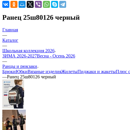
Ранец 25ш80126 черный
Главная
—
Каталог
—
Школьная коллекция 2026
ЗИМА 2026-2027
Весна - Осень 2026
—
Ранцы и рюкзаки
Брюки
Юбки
Вязаные изделия
Жилеты
Пиджаки и жакеты
Плюс с
—
Ранец 25ш80126 черный