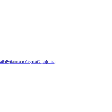
айз
Рубашки и блузки
Сарафаны