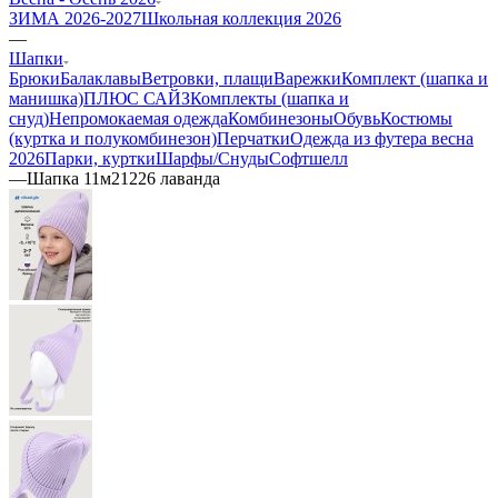
ЗИМА 2026-2027
Школьная коллекция 2026
—
Шапки
Брюки
Балаклавы
Ветровки, плащи
Варежки
Комплект (шапка и
манишка)
ПЛЮС САЙЗ
Комплекты (шапка и
снуд)
Непромокаемая одежда
Комбинезоны
Обувь
Костюмы
(куртка и полукомбинезон)
Перчатки
Одежда из футера весна
2026
Парки, куртки
Шарфы/Снуды
Софтшелл
—
Шапка 11м21226 лаванда