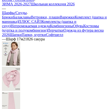
ЗИМА 2026-2027
Школьная коллекция 2026
—
Шарфы/Снуды
Брюки
Балаклавы
Ветровки, плащи
Варежки
Комплект (шапка и
манишка)
ПЛЮС САЙЗ
Комплекты (шапка и
снуд)
Непромокаемая одежда
Комбинезоны
Обувь
Костюмы
(куртка и полукомбинезон)
Перчатки
Одежда из футера весна
2026
Шапки
Парки, куртки
Софтшелл
—
Шарф 17м21826 сакура