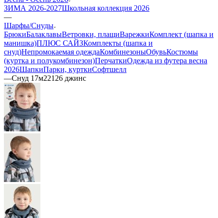
ЗИМА 2026-2027
Школьная коллекция 2026
—
Шарфы/Снуды
Брюки
Балаклавы
Ветровки, плащи
Варежки
Комплект (шапка и
манишка)
ПЛЮС САЙЗ
Комплекты (шапка и
снуд)
Непромокаемая одежда
Комбинезоны
Обувь
Костюмы
(куртка и полукомбинезон)
Перчатки
Одежда из футера весна
2026
Шапки
Парки, куртки
Софтшелл
—
Снуд 17м22126 джинс