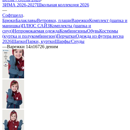
ЗИМА 2026-2027
Школьная коллекция 2026
—
Софтшелл
Брюки
Балаклавы
Ветровки, плащи
Варежки
Комплект (шапка и
манишка)
ПЛЮС САЙЗ
Комплекты (шапка и
снуд)
Непромокаемая одежда
Комбинезоны
Обувь
Костюмы
(куртка и полукомбинезон)
Перчатки
Одежда из футера весна
2026
Шапки
Парки, куртки
Шарфы/Снуды
—
Варежки 14л16726 деним