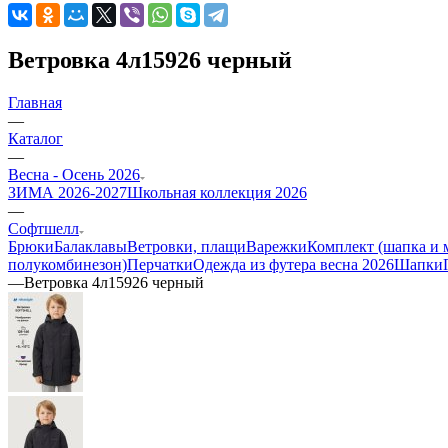
Ветровка 4л15926 черный
Главная
—
Каталог
—
Весна - Осень 2026
ЗИМА 2026-2027
Школьная коллекция 2026
—
Софтшелл
Брюки
Балаклавы
Ветровки, плащи
Варежки
Комплект (шапка и 
полукомбинезон)
Перчатки
Одежда из футера весна 2026
Шапки
—
Ветровка 4л15926 черный