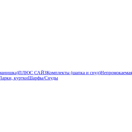
манишка)
ПЛЮС САЙЗ
Комплекты (шапка и снуд)
Непромокаемая
Парки, куртки
Шарфы/Снуды