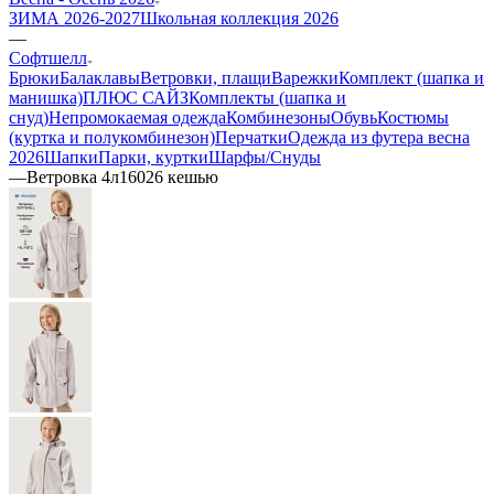
ЗИМА 2026-2027
Школьная коллекция 2026
—
Софтшелл
Брюки
Балаклавы
Ветровки, плащи
Варежки
Комплект (шапка и
манишка)
ПЛЮС САЙЗ
Комплекты (шапка и
снуд)
Непромокаемая одежда
Комбинезоны
Обувь
Костюмы
(куртка и полукомбинезон)
Перчатки
Одежда из футера весна
2026
Шапки
Парки, куртки
Шарфы/Снуды
—
Ветровка 4л16026 кешью