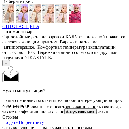
Выберите цвет:
ОПТОВАЯ ЦЕНА
Похожие товары
Однослойные детские варежки БАЛУ из вискозной пряжи, со
светоотражающим принтом. Варежки на тесьме
-антипотеряшке. Комфортная температура эксплуатации
от -5°С до +10°С Варежки отлично сочетаются с другими
изделиями NIKASTYLE.
Нужна консультация?
Наши специалисты ответят на любой интересующий вопрос
Задать вопрос
Незарегистрированные и неавторизованные пользователи, а
Написать отзыв
также не оформившие заказ, не могут оставить отзыв.
Отзывы
По дате
По рейтингу
Отзывов ещё нет — ваш может стать первым