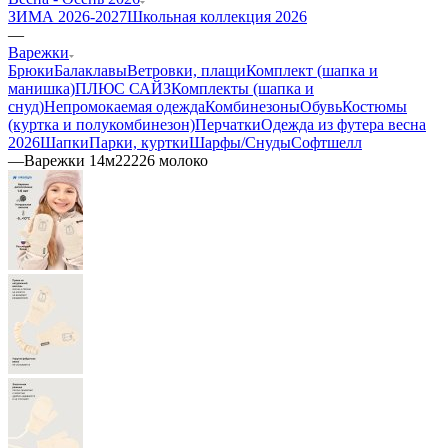
ЗИМА 2026-2027
Школьная коллекция 2026
—
Варежки
Брюки
Балаклавы
Ветровки, плащи
Комплект (шапка и
манишка)
ПЛЮС САЙЗ
Комплекты (шапка и
снуд)
Непромокаемая одежда
Комбинезоны
Обувь
Костюмы
(куртка и полукомбинезон)
Перчатки
Одежда из футера весна
2026
Шапки
Парки, куртки
Шарфы/Снуды
Софтшелл
—
Варежки 14м22226 молоко