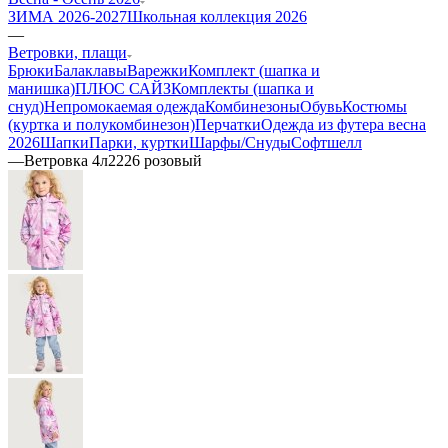
ЗИМА 2026-2027
Школьная коллекция 2026
—
Ветровки, плащи
Брюки
Балаклавы
Варежки
Комплект (шапка и
манишка)
ПЛЮС САЙЗ
Комплекты (шапка и
снуд)
Непромокаемая одежда
Комбинезоны
Обувь
Костюмы
(куртка и полукомбинезон)
Перчатки
Одежда из футера весна
2026
Шапки
Парки, куртки
Шарфы/Снуды
Софтшелл
—
Ветровка 4л2226 розовый