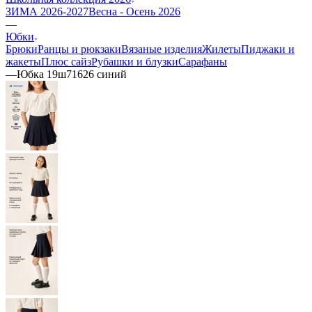
ЗИМА 2026-2027
Весна - Осень 2026
—
Юбки
Брюки
Ранцы и рюкзаки
Вязаные изделия
Жилеты
Пиджаки и
жакеты
Плюс сайз
Рубашки и блузки
Сарафаны
—
Юбка 19ш71626 синий