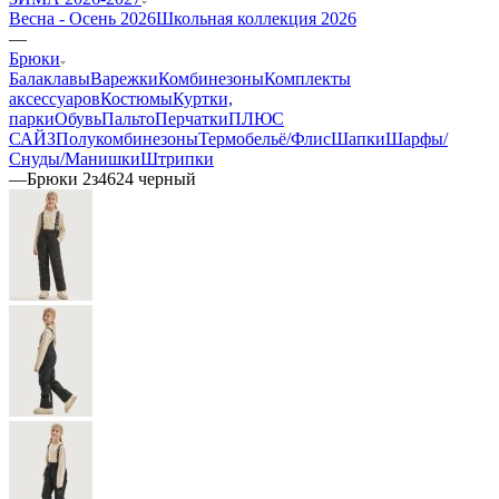
Весна - Осень 2026
Школьная коллекция 2026
—
Брюки
Балаклавы
Варежки
Комбинезоны
Комплекты
аксессуаров
Костюмы
Куртки,
парки
Обувь
Пальто
Перчатки
ПЛЮС
САЙЗ
Полукомбинезоны
Термобельё/Флис
Шапки
Шарфы/
Снуды/Манишки
Штрипки
—
Брюки 2з4624 черный