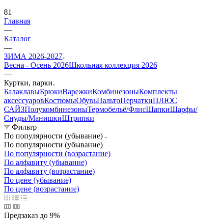
81
Главная
—
Каталог
—
ЗИМА 2026-2027
Весна - Осень 2026
Школьная коллекция 2026
—
Куртки, парки
Балаклавы
Брюки
Варежки
Комбинезоны
Комплекты
аксессуаров
Костюмы
Обувь
Пальто
Перчатки
ПЛЮС
САЙЗ
Полукомбинезоны
Термобельё/Флис
Шапки
Шарфы/
Снуды/Манишки
Штрипки
Фильтр
По популярности (убывание)
По популярности (убывание)
По популярности (возрастание)
По алфавиту (убывание)
По алфавиту (возрастание)
По цене (убывание)
По цене (возрастание)
Предзаказ до 9%