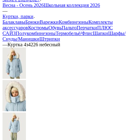
Весна - Осень 2026
Школьная коллекция 2026
—
Куртки, парки
Балаклавы
Брюки
Варежки
Комбинезоны
Комплекты
аксессуаров
Костюмы
Обувь
Пальто
Перчатки
ПЛЮС
САЙЗ
Полукомбинезоны
Термобельё/Флис
Шапки
Шарфы/
Снуды/Манишки
Штрипки
—
Куртка 4з4226 небесный