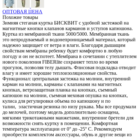
ОПТОВАЯ ЦЕНА
Похожие товары
Зимняя стеганая куртка БИСКВИТ с удобной застежкой на
магнитные кнопки клапанов карманов и уступов капюшона.
Куртка из мембранной ткани 5000/5000. Мембранная ткань
это непродуваемый и водонепроницаемый материал, который
надежно защищает от ветра и влаги. Благодаря дышащим
свойствам мембраны ребенку будет комфортно в любую
погоду и он не вспотеет. Мембрана в сочетании с утеплителем
нового поколения FIBERlite сохраняет тепло во время
прогулок, позволяя телу дышать. Флисовая подкладка отводит
влагу и имеет хорошие теплоизоляционные свойства.
Функционал: центральная застежка на молнии, внутренний
карман на молнии, карманы с клапанами на магнитных
кнопках, ветрозащитная планка на кнопках, съемный
капюшон на молнии, съемная меховая опушка на кнопках,
кулиса для регулировки объема по капюшону и по
талии, эластичная резинка по низу рукава. Мы все продумали
до мелочей, поэтому модель дополнительно оснащена,
мягкими трикотажными манжетами, внутренние бретели для
возможности снять куртку в помещении. Комфортная
температура эксплуатации от 0° до -25° С. Рекомендуем
приобрести комплектом аксессуары, обувь и другие вещи из