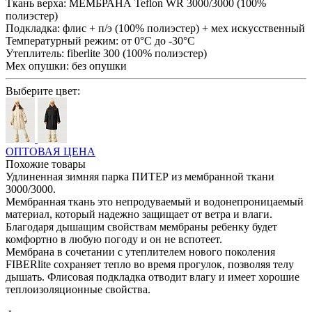
Ткань верха:
МЕМБРАНА Teflon WR 3000/3000 (100%
полиэстер)
Подкладка:
флис + п/э (100% полиэстер) + мех искусственный
Температурный режим:
от 0°С до -30°С
Утеплитель:
fiberlite 300 (100% полиэстер)
Мех опушки:
без опушки
Выберите цвет:
ОПТОВАЯ ЦЕНА
Похожие товары
Удлиненная зимняя парка ПИТЕР из мембранной ткани
3000/3000.
Мембранная ткань это непродуваемый и водонепроницаемый
материал, который надежно защищает от ветра и влаги.
Благодаря дышащим свойствам мембраны ребенку будет
комфортно в любую погоду и он не вспотеет.
Мембрана в сочетании с утеплителем нового поколения
FIBERlite сохраняет тепло во время прогулок, позволяя телу
дышать. Флисовая подкладка отводит влагу и имеет хорошие
теплоизоляционные свойства.