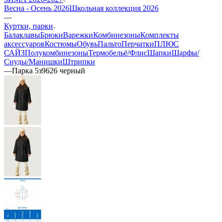
Весна - Осень 2026
Школьная коллекция 2026
—
Куртки, парки
Балаклавы
Брюки
Варежки
Комбинезоны
Комплекты
аксессуаров
Костюмы
Обувь
Пальто
Перчатки
ПЛЮС
САЙЗ
Полукомбинезоны
Термобельё/Флис
Шапки
Шарфы/
Снуды/Манишки
Штрипки
—
Парка 5з9626 черный