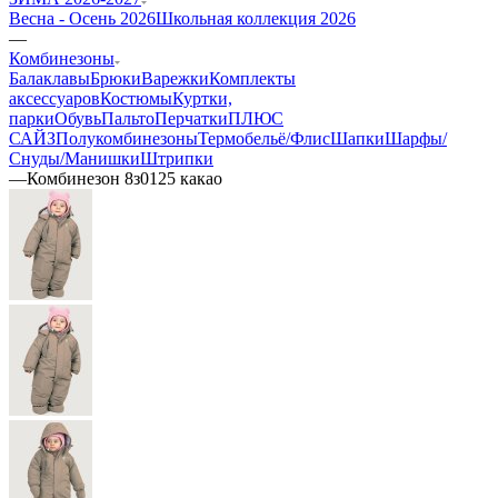
Весна - Осень 2026
Школьная коллекция 2026
—
Комбинезоны
Балаклавы
Брюки
Варежки
Комплекты
аксессуаров
Костюмы
Куртки,
парки
Обувь
Пальто
Перчатки
ПЛЮС
САЙЗ
Полукомбинезоны
Термобельё/Флис
Шапки
Шарфы/
Снуды/Манишки
Штрипки
—
Комбинезон 8з0125 какао