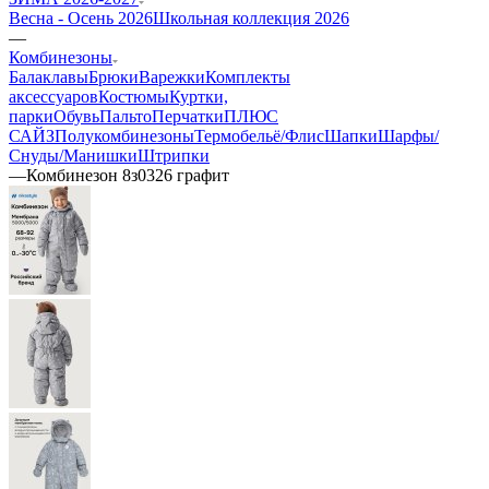
Весна - Осень 2026
Школьная коллекция 2026
—
Комбинезоны
Балаклавы
Брюки
Варежки
Комплекты
аксессуаров
Костюмы
Куртки,
парки
Обувь
Пальто
Перчатки
ПЛЮС
САЙЗ
Полукомбинезоны
Термобельё/Флис
Шапки
Шарфы/
Снуды/Манишки
Штрипки
—
Комбинезон 8з0326 графит