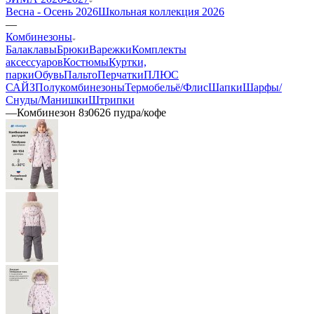
Весна - Осень 2026
Школьная коллекция 2026
—
Комбинезоны
Балаклавы
Брюки
Варежки
Комплекты
аксессуаров
Костюмы
Куртки,
парки
Обувь
Пальто
Перчатки
ПЛЮС
САЙЗ
Полукомбинезоны
Термобельё/Флис
Шапки
Шарфы/
Снуды/Манишки
Штрипки
—
Комбинезон 8з0626 пудра/кофе