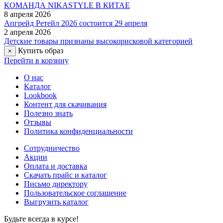
Комбинезон 8з0626 пудра/кофе