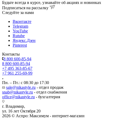
Сезон:
ЗИМА
Пол:
Девочка
Категория товара:
Комбинезоны
Цвет:
пудра/кофе
Мембранная одежда:
Да
Ткань верха:
МЕМБРАНА BREATEX Teflon WR 5000/5000
(100% полиэстер)
Подкладка:
трикотаж (95%х/б, 5% лайкра) + п/э
Температурный режим:
от 0°С до -30°С
Утеплитель:
fiberlite soft 350гр
Мех опушки:
искусственный
Выберите цвет:
ОПТОВАЯ ЦЕНА
Похожие товары
Комбинезон СЕРДЕЧКИ с системой роста на один размер
(длина рукавов и брючин увеличивается на 4-5см).
Комбинезон из мембранной ткани 5000/5000 с водо-
грязеотталкивающей технологией TEFLON.
Мембранная ткань это непродуваемый и водонепроницаемый