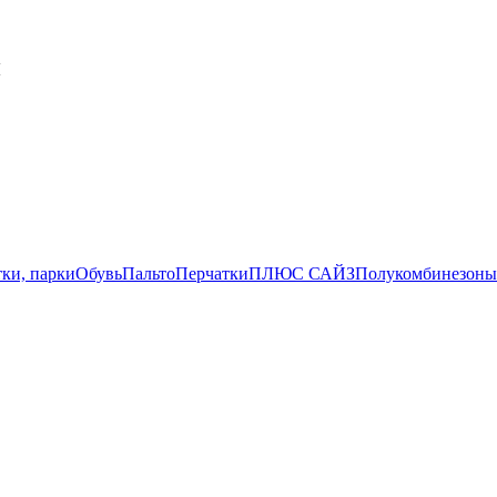
й
ки, парки
Обувь
Пальто
Перчатки
ПЛЮС САЙЗ
Полукомбинезоны