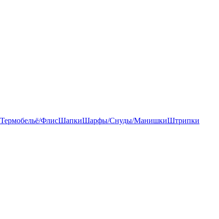
Термобельё/Флис
Шапки
Шарфы/Снуды/Манишки
Штрипки