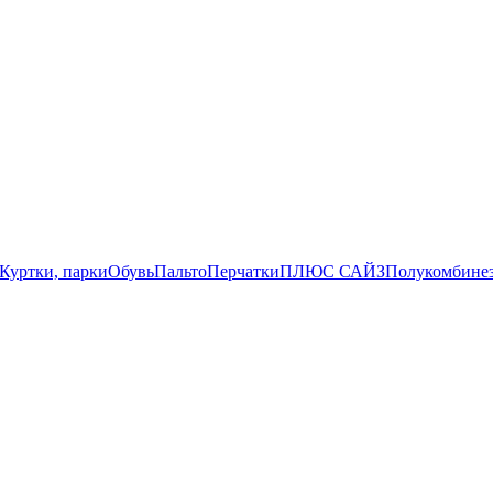
Куртки, парки
Обувь
Пальто
Перчатки
ПЛЮС САЙЗ
Полукомбине