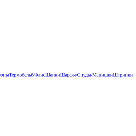
зоны
Термобельё/Флис
Шапки
Шарфы/Снуды/Манишки
Штрипки