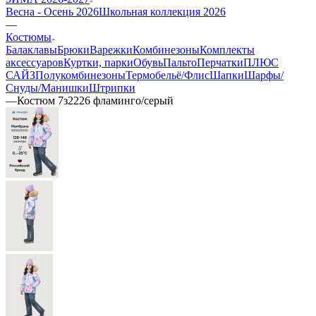
Весна - Осень 2026
Школьная коллекция 2026
—
Костюмы
Балаклавы
Брюки
Варежки
Комбинезоны
Комплекты
аксессуаров
Куртки, парки
Обувь
Пальто
Перчатки
ПЛЮС
САЙЗ
Полукомбинезоны
Термобельё/Флис
Шапки
Шарфы/
Снуды/Манишки
Штрипки
—
Костюм 7з2226 фламинго/серый