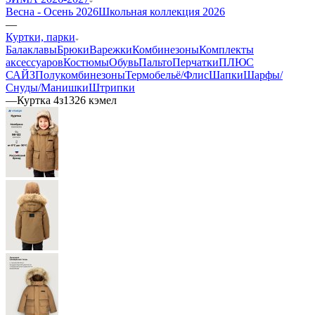
Весна - Осень 2026
Школьная коллекция 2026
—
Куртки, парки
Балаклавы
Брюки
Варежки
Комбинезоны
Комплекты
аксессуаров
Костюмы
Обувь
Пальто
Перчатки
ПЛЮС
САЙЗ
Полукомбинезоны
Термобельё/Флис
Шапки
Шарфы/
Снуды/Манишки
Штрипки
—
Куртка 4з1326 кэмел