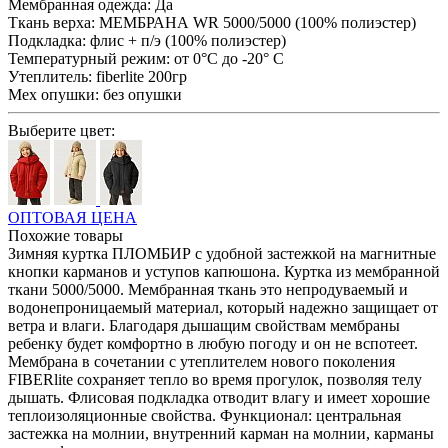
Мембранная одежда:
Да
Ткань верха:
МЕМБРАНА WR 5000/5000 (100% полиэстер)
Подкладка:
флис + п/э (100% полиэстер)
Температурный режим:
от 0°С до -20° С
Утеплитель:
fiberlite 200гр
Мех опушки:
без опушки
Выберите цвет:
ОПТОВАЯ ЦЕНА
Похожие товары
Зимняя куртка ПЛОМБИР с удобной застежкой на магнитные
кнопки карманов и уступов капюшона. Куртка из мембранной
ткани 5000/5000. Мембранная ткань это непродуваемый и
водонепроницаемый материал, который надежно защищает от
ветра и влаги. Благодаря дышащим свойствам мембраны
ребенку будет комфортно в любую погоду и он не вспотеет.
Мембрана в сочетании с утеплителем нового поколения
FIBERlite сохраняет тепло во время прогулок, позволяя телу
дышать. Флисовая подкладка отводит влагу и имеет хорошие
теплоизоляционные свойства. Функционал: центральная
застежка на молнии, внутренний карман на молнии, карманы