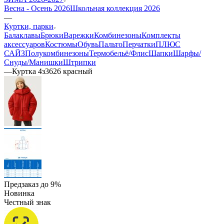
Весна - Осень 2026
Школьная коллекция 2026
—
Куртки, парки
Балаклавы
Брюки
Варежки
Комбинезоны
Комплекты
аксессуаров
Костюмы
Обувь
Пальто
Перчатки
ПЛЮС
САЙЗ
Полукомбинезоны
Термобельё/Флис
Шапки
Шарфы/
Снуды/Манишки
Штрипки
—
Куртка 4з3626 красный
Предзаказ до 9%
Новинка
Честный знак