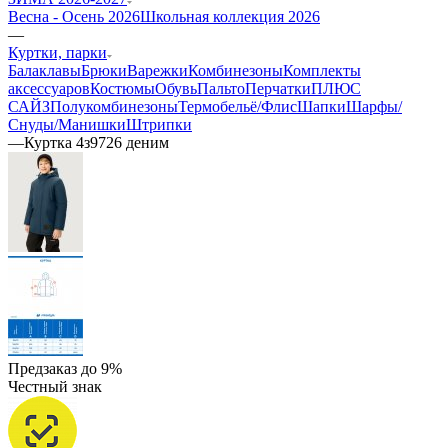
Весна - Осень 2026
Школьная коллекция 2026
—
Куртки, парки
Балаклавы
Брюки
Варежки
Комбинезоны
Комплекты
аксессуаров
Костюмы
Обувь
Пальто
Перчатки
ПЛЮС
САЙЗ
Полукомбинезоны
Термобельё/Флис
Шапки
Шарфы/
Снуды/Манишки
Штрипки
—
Куртка 4з9726 деним
Предзаказ до 9%
Честный знак