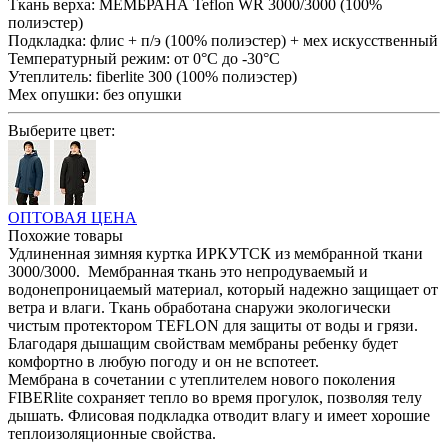
Ткань верха:
МЕМБРАНА Teflon WR 3000/3000 (100%
полиэстер)
Подкладка:
флис + п/э (100% полиэстер) + мех искусственный
Температурный режим:
от 0°С до -30°С
Утеплитель:
fiberlite 300 (100% полиэстер)
Мех опушки:
без опушки
Выберите цвет:
ОПТОВАЯ ЦЕНА
Похожие товары
Удлиненная зимняя куртка ИРКУТСК из мембранной ткани
3000/3000. Мембранная ткань это непродуваемый и
водонепроницаемый материал, который надежно защищает от
ветра и влаги. Ткань обработана снаружи экологически
чистым протектором TEFLON для защиты от воды и грязи.
Благодаря дышащим свойствам мембраны ребенку будет
комфортно в любую погоду и он не вспотеет.
Мембрана в сочетании с утеплителем нового поколения
FIBERlite сохраняет тепло во время прогулок, позволяя телу
дышать. Флисовая подкладка отводит влагу и имеет хорошие
теплоизоляционные свойства.