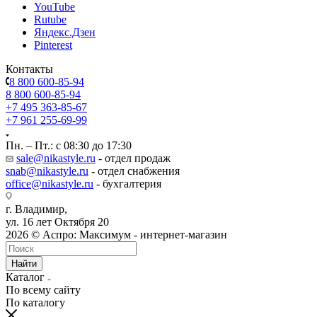
YouTube
Rutube
Яндекс.Дзен
Pinterest
Контакты
8 800 600-85-94
8 800 600-85-94
+7 495 363-85-67
+7 961 255-69-99
Пн. – Пт.: с 08:30 до 17:30
sale@nikastyle.ru
- отдел продаж
snab@nikastyle.ru
- отдел снабжения
office@nikastyle.ru
- бухгалтерия
г. Владимир,
ул. 16 лет Октября 20
2026 © Аспро: Максимум - интернет-магазин
Найти
Каталог
По всему сайту
По каталогу