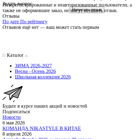
Варежки 14л3122 фуксия