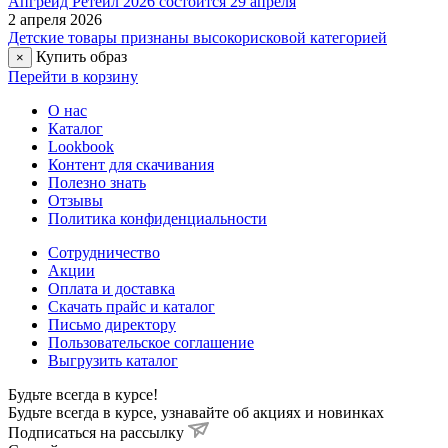
Сезон:
ВЕСНА-ОСЕНЬ
Пол:
детский
Категория товара:
Непромокаемая одежда
Цвет:
фуксия
Мембранная одежда:
Нет
Ткань верха:
прорезиненная непромокаемая ткань на
трикотажной основе с пропитками PD,WR (100% полиэстер)
Подкладка:
100% полиэстер
Температурный режим:
от -5°С до +10°С
Утеплитель:
без утеплителя
Мех опушки:
без опушки
Выберите цвет:
ОПТОВАЯ ЦЕНА
Похожие товары
Непромокаемая варежки NO RAIN с проклеенными
водонепроницаемыми швами. На трикотажной подкладке.
Прорезиненной материал ткани на хлопковой основе обладает
эластичностью, упругостью и прочностью, его смесь с
хлопком придает большую мягкость ткани.