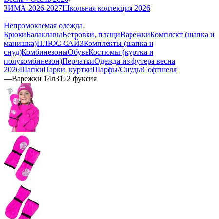
ЗИМА 2026-2027
Школьная коллекция 2026
—
Непромокаемая одежда
Брюки
Балаклавы
Ветровки, плащи
Варежки
Комплект (шапка и
манишка)
ПЛЮС САЙЗ
Комплекты (шапка и
снуд)
Комбинезоны
Обувь
Костюмы (куртка и
полукомбинезон)
Перчатки
Одежда из футера весна
2026
Шапки
Парки, куртки
Шарфы/Снуды
Софтшелл
—
Варежки 14л3122 фуксия