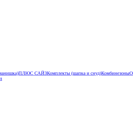
манишка)
ПЛЮС САЙЗ
Комплекты (шапка и снуд)
Комбинезоны
О
л