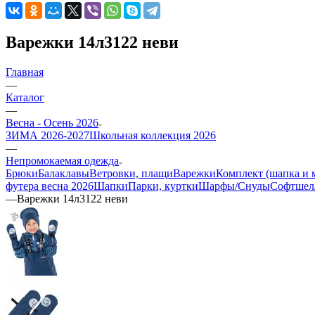
Варежки 14л3122 неви
Главная
—
Каталог
—
Весна - Осень 2026
ЗИМА 2026-2027
Школьная коллекция 2026
—
Непромокаемая одежда
Брюки
Балаклавы
Ветровки, плащи
Варежки
Комплект (шапка и 
футера весна 2026
Шапки
Парки, куртки
Шарфы/Снуды
Софтшел
—
Варежки 14л3122 неви