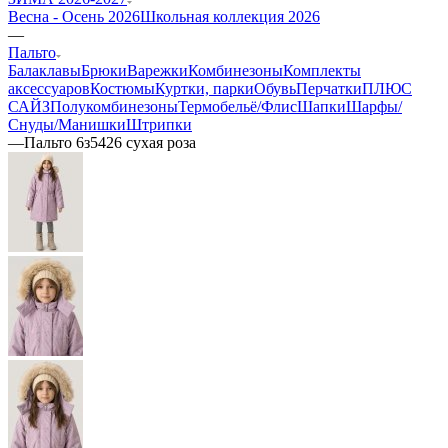
Весна - Осень 2026
Школьная коллекция 2026
—
Пальто
Балаклавы
Брюки
Варежки
Комбинезоны
Комплекты
аксессуаров
Костюмы
Куртки, парки
Обувь
Перчатки
ПЛЮС
САЙЗ
Полукомбинезоны
Термобельё/Флис
Шапки
Шарфы/
Снуды/Манишки
Штрипки
—
Пальто 6з5426 сухая роза