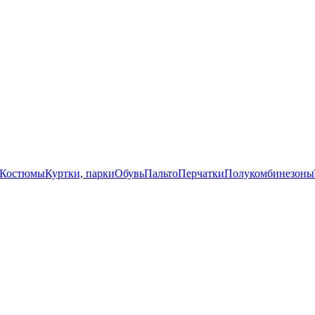
Костюмы
Куртки, парки
Обувь
Пальто
Перчатки
Полукомбинезоны