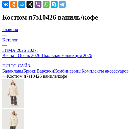
Костюм п7з10426 ваниль/кофе
Главная
—
Каталог
—
ЗИМА 2026-2027
Весна - Осень 2026
Школьная коллекция 2026
—
ПЛЮС САЙЗ
Балаклавы
Брюки
Варежки
Комбинезоны
Комплекты аксессуаров
—
Костюм п7з10426 ваниль/кофе