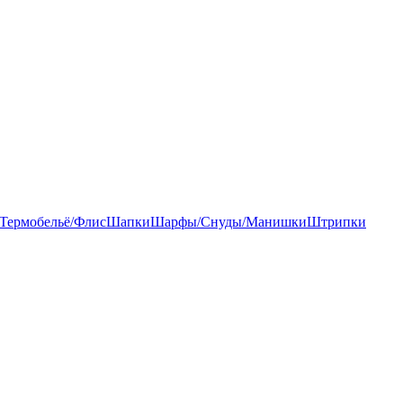
Термобельё/Флис
Шапки
Шарфы/Снуды/Манишки
Штрипки