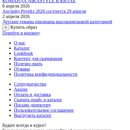
Мех опушки:
искусственный
Выберите цвет:
ОПТОВАЯ ЦЕНА
Похожие товары
Зимняя парка для девочек СКАНДИ специально разработана
для полных детей. Удлиненная парка в трендовых цветах с
удобными застежками на магнитные кнопки клапанов
карманов и уступов капюшона. Парка из мембранной ткани
5000/5000 с водо- грязеотталкивающей технологией TEFLON.
Мембранная ткань это непродуваемый и водонепроницаемый
материал, который надежно защищает от ветра и влаги.
Благодаря дышащим свойствам мембраны ребенку будет
комфортно в любую погоду и он не вспотеет. Мембрана в
сочетании с утеплителем нового поколения FIBERlite
сохраняет тепло во время прогулок, позволяя телу дышать.
Флисовая подкладка отводит влагу и имеет хорошие
теплоизоляционные свойства. Функционал: - центральная
застежка на молнии, - ветрозащитная планка, - накладные
карманы на магнитных кнопках, - верхние карманы на
молнии, - внутренний карман на молнии, - съемный капюшон