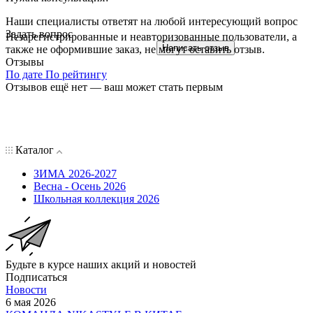
Парка п5з6225 черный
Сезон:
ЗИМА
Пол:
Девочка
Категория товара:
ПЛЮС САЙЗ
Цвет:
черный
Мембранная одежда:
Да
Ткань верха:
МЕМБРАНА BREATEX Teflon WR 5000/5000
(100% полиэстер)
Подкладка:
флис + п/э (100% полиэстер)
Температурный режим:
от 0°С до -30° С
Утеплитель:
fiberlite 300гр