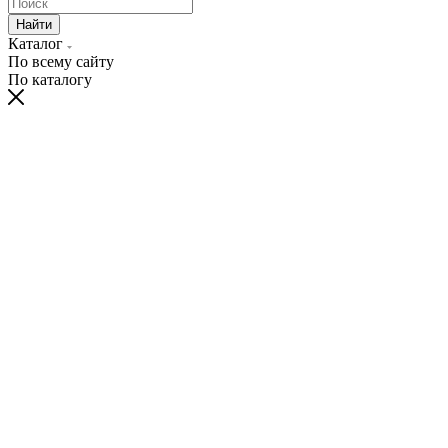
Каталог
ЗИМА 2026-2027
Весна - Осень 2026
Школьная коллекция 2026
Будьте в курсе наших акций и новостей
Подписаться
Новости
6 мая 2026
КОМАНДА NIKASTYLE В КИТАЕ
8 апреля 2026
Апгрейд Ретейл 2026 состоится 29 апреля
2 апреля 2026
Детские товары признаны высокорисковой категорией
Купить образ
×
Перейти в корзину
О нас