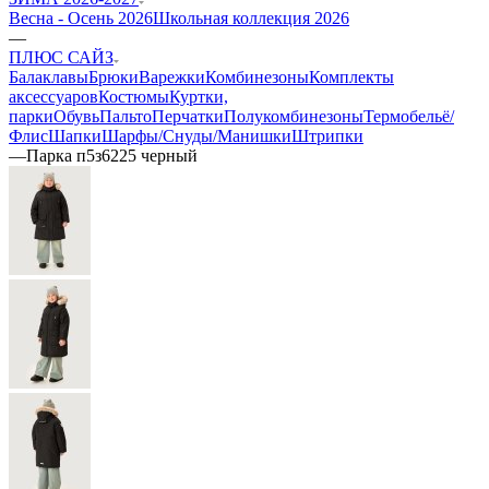
Весна - Осень 2026
Школьная коллекция 2026
—
ПЛЮС САЙЗ
Балаклавы
Брюки
Варежки
Комбинезоны
Комплекты
аксессуаров
Костюмы
Куртки,
парки
Обувь
Пальто
Перчатки
Полукомбинезоны
Термобельё/
Флис
Шапки
Шарфы/Снуды/Манишки
Штрипки
—
Парка п5з6225 черный