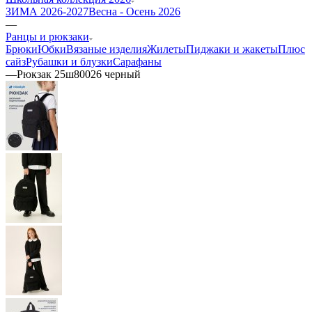
ЗИМА 2026-2027
Весна - Осень 2026
—
Ранцы и рюкзаки
Брюки
Юбки
Вязаные изделия
Жилеты
Пиджаки и жакеты
Плюс
сайз
Рубашки и блузки
Сарафаны
—
Рюкзак 25ш80026 черный