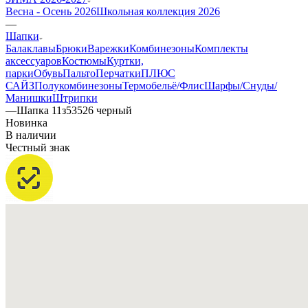
Весна - Осень 2026
Школьная коллекция 2026
—
Шапки
Балаклавы
Брюки
Варежки
Комбинезоны
Комплекты
аксессуаров
Костюмы
Куртки,
парки
Обувь
Пальто
Перчатки
ПЛЮС
САЙЗ
Полукомбинезоны
Термобельё/Флис
Шарфы/Снуды/
Манишки
Штрипки
—
Шапка 11з53526 черный
Новинка
В наличии
Честный знак