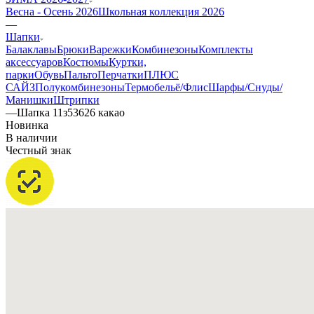
Весна - Осень 2026
Школьная коллекция 2026
—
Шапки
Балаклавы
Брюки
Варежки
Комбинезоны
Комплекты
аксессуаров
Костюмы
Куртки,
парки
Обувь
Пальто
Перчатки
ПЛЮС
САЙЗ
Полукомбинезоны
Термобельё/Флис
Шарфы/Снуды/
Манишки
Штрипки
—
Шапка 11з53626 какао
Новинка
В наличии
Честный знак