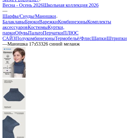
Весна - Осень 2026
Школьная коллекция 2026
—
Шарфы/Снуды/Манишки
Балаклавы
Брюки
Варежки
Комбинезоны
Комплекты
аксессуаров
Костюмы
Куртки,
парки
Обувь
Пальто
Перчатки
ПЛЮС
САЙЗ
Полукомбинезоны
Термобельё/Флис
Шапки
Штрипки
—
Манишка 17з53326 синий меланж