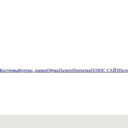
Костюмы
Куртки, парки
Обувь
Пальто
Перчатки
ПЛЮС САЙЗ
Пол