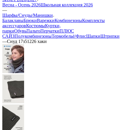
Весна - Осень 2026
Школьная коллекция 2026
—
Шарфы/Снуды/Манишки
Балаклавы
Брюки
Варежки
Комбинезоны
Комплекты
аксессуаров
Костюмы
Куртки,
парки
Обувь
Пальто
Перчатки
ПЛЮС
САЙЗ
Полукомбинезоны
Термобельё/Флис
Шапки
Штрипки
—
Снуд 17з51226 хаки