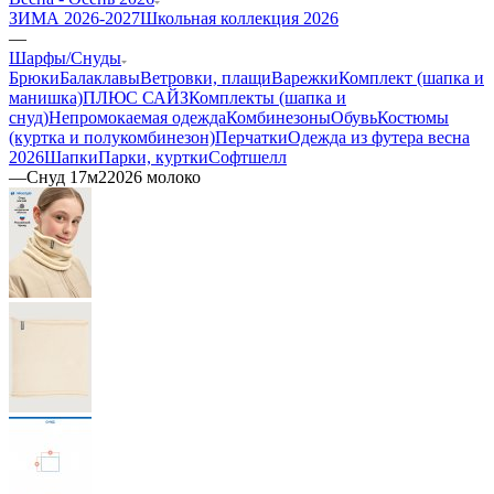
ЗИМА 2026-2027
Школьная коллекция 2026
—
Шарфы/Снуды
Брюки
Балаклавы
Ветровки, плащи
Варежки
Комплект (шапка и
манишка)
ПЛЮС САЙЗ
Комплекты (шапка и
снуд)
Непромокаемая одежда
Комбинезоны
Обувь
Костюмы
(куртка и полукомбинезон)
Перчатки
Одежда из футера весна
2026
Шапки
Парки, куртки
Софтшелл
—
Снуд 17м22026 молоко