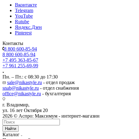
Вконтакте
Telegram
YouTube
Rutube
Яндекс.Дзен
Pinterest
Контакты
8 800 600-85-94
8 800 600-85-94
+7 495 363-85-67
+7 961 255-69-99
Пн. – Пт.: с 08:30 до 17:30
sale@nikastyle.ru
- отдел продаж
snab@nikastyle.ru
- отдел снабжения
office@nikastyle.ru
- бухгалтерия
г. Владимир,
ул. 16 лет Октября 20
2026 © Аспро: Максимум - интернет-магазин
Найти
Каталог