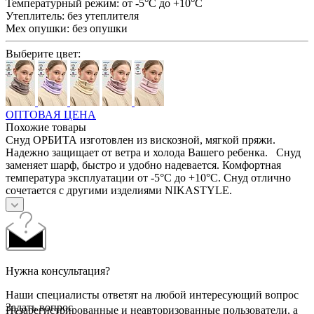
Температурный режим:
от -5°С до +10°С
Утеплитель:
без утеплителя
Мех опушки:
без опушки
Выберите цвет:
ОПТОВАЯ ЦЕНА
Похожие товары
Снуд ОРБИТА изготовлен из вискозной, мягкой пряжи.
Надежно защищает от ветра и холода Вашего ребенка. Снуд
заменяет шарф, быстро и удобно надевается. Комфортная
температура эксплуатации от -5°С до +10°С. Снуд отлично
сочетается с другими изделиями NIKASTYLE.
Нужна консультация?
Наши специалисты ответят на любой интересующий вопрос
Задать вопрос
Незарегистрированные и неавторизованные пользователи, а