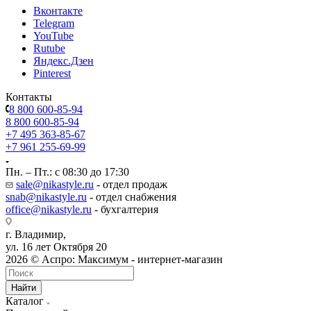
Вконтакте
Telegram
YouTube
Rutube
Яндекс.Дзен
Pinterest
Контакты
8 800 600-85-94
8 800 600-85-94
+7 495 363-85-67
+7 961 255-69-99
Пн. – Пт.: с 08:30 до 17:30
sale@nikastyle.ru
- отдел продаж
snab@nikastyle.ru
- отдел снабжения
office@nikastyle.ru
- бухгалтерия
г. Владимир,
ул. 16 лет Октября 20
2026 © Аспро: Максимум - интернет-магазин
Найти
Каталог