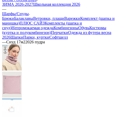
ЗИМА 2026-2027
Школьная коллекция 2026
—
Шарфы/Снуды
Брюки
Балаклавы
Ветровки, плащи
Варежки
Комплект (шапка и
манишка)
ПЛЮС САЙЗ
Комплекты (шапка и
снуд)
Непромокаемая одежда
Комбинезоны
Обувь
Костюмы
(куртка и полукомбинезон)
Перчатки
Одежда из футера весна
2026
Шапки
Парки, куртки
Софтшелл
—
Снуд 17м22026 пудра