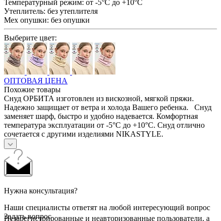
Температурный режим:
от -5°С до +10°С
Утеплитель:
без утеплителя
Мех опушки:
без опушки
Выберите цвет:
ОПТОВАЯ ЦЕНА
Похожие товары
Снуд ОРБИТА изготовлен из вискозной, мягкой пряжи.
Надежно защищает от ветра и холода Вашего ребенка. Снуд
заменяет шарф, быстро и удобно надевается. Комфортная
температура эксплуатации от -5°С до +10°С. Снуд отлично
сочетается с другими изделиями NIKASTYLE.
Нужна консультация?
Наши специалисты ответят на любой интересующий вопрос
Задать вопрос
Незарегистрированные и неавторизованные пользователи, а