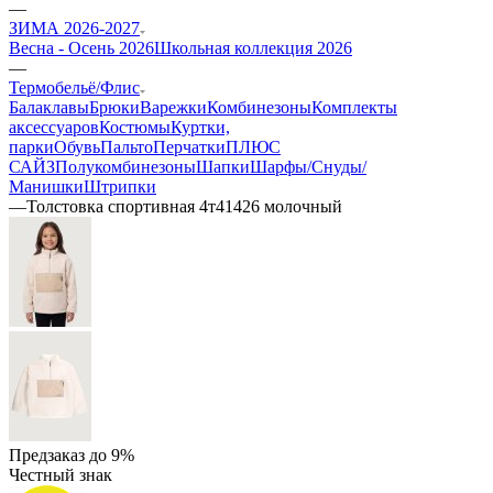
—
ЗИМА 2026-2027
Весна - Осень 2026
Школьная коллекция 2026
—
Термобельё/Флис
Балаклавы
Брюки
Варежки
Комбинезоны
Комплекты
аксессуаров
Костюмы
Куртки,
парки
Обувь
Пальто
Перчатки
ПЛЮС
САЙЗ
Полукомбинезоны
Шапки
Шарфы/Снуды/
Манишки
Штрипки
—
Толстовка спортивная 4т41426 молочный
Предзаказ до 9%
Честный знак