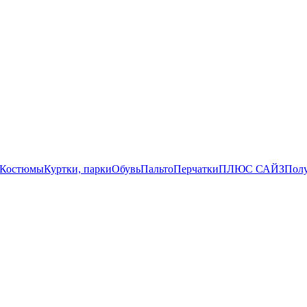
Костюмы
Куртки, парки
Обувь
Пальто
Перчатки
ПЛЮС САЙЗ
Пол