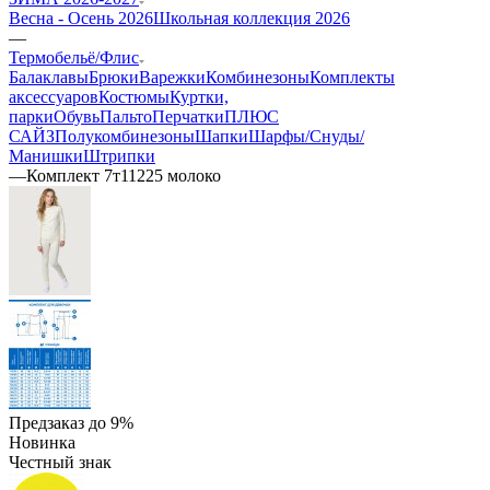
Весна - Осень 2026
Школьная коллекция 2026
—
Термобельё/Флис
Балаклавы
Брюки
Варежки
Комбинезоны
Комплекты
аксессуаров
Костюмы
Куртки,
парки
Обувь
Пальто
Перчатки
ПЛЮС
САЙЗ
Полукомбинезоны
Шапки
Шарфы/Снуды/
Манишки
Штрипки
—
Комплект 7т11225 молоко
Предзаказ до 9%
Новинка
Честный знак