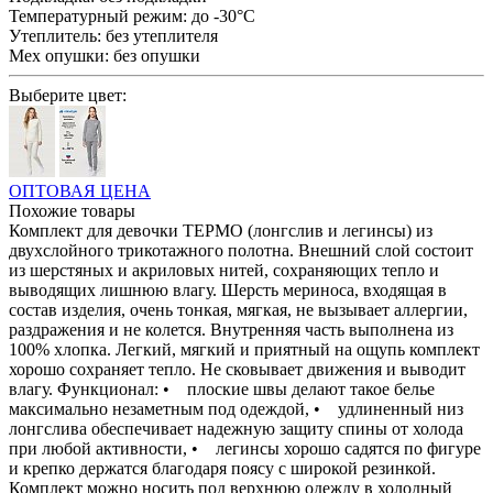
Температурный режим:
до -30°С
Утеплитель:
без утеплителя
Мех опушки:
без опушки
Выберите цвет:
ОПТОВАЯ ЦЕНА
Похожие товары
Комплект для девочки ТЕРМО (лонгслив и легинсы) из
двухслойного трикотажного полотна. Внешний слой состоит
из шерстяных и акриловых нитей, сохраняющих тепло и
выводящих лишнюю влагу. Шерсть мериноса, входящая в
состав изделия, очень тонкая, мягкая, не вызывает аллергии,
раздражения и не колется. Внутренняя часть выполнена из
100% хлопка. Легкий, мягкий и приятный на ощупь комплект
хорошо сохраняет тепло. Не сковывает движения и выводит
влагу. Функционал: • плоские швы делают такое белье
максимально незаметным под одеждой, • удлиненный низ
лонгслива обеспечивает надежную защиту спины от холода
при любой активности, • легинсы хорошо садятся по фигуре
и крепко держатся благодаря поясу с широкой резинкой.
Комплект можно носить под верхнюю одежду в холодный