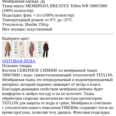
Мембранная одежда:
Да
Ткань верха:
МЕМБРАНА BREATEX Teflon WR 5000/5000
(100% полиэстер)
Подкладка:
флис + п/э (100% полиэстер)
Температурный режим:
от 0°С до -25°С
Утеплитель:
fiberlite 250гр
Мех опушки:
искуственный
Выберите цвет:
ОПТОВАЯ ЦЕНА
Похожие товары
Костюм СЕВЕРНОЕ СИЯНИЕ из мембранной ткани
5000/5000 с водо- грязеотталкивающей технологией TEFLON.
Мембранная ткань это непродуваемый и водонепроницаемый
материал, который надежно защищает от ветра и влаги.
Благодаря дышащим свойствам мембраны ребенку будет
комфортно в любую погоду и он не вспотеет. Ткань
обработана снаружи экологически чистым протектором
TEFLON для защиты от воды и грязи. Мембрана в сочетании
с утеплителем нового поколения FIBERlite сохраняет тепло во
время прогулок, позволяя телу дышать. Флисовая подкладка