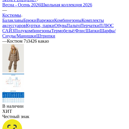
Весна - Осень 2026
Школьная коллекция 2026
—
Костюмы
Балаклавы
Брюки
Варежки
Комбинезоны
Комплекты
аксессуаров
Куртки, парки
Обувь
Пальто
Перчатки
ПЛЮС
САЙЗ
Полукомбинезоны
Термобельё/Флис
Шапки
Шарфы/
Снуды/Манишки
Штрипки
—
Костюм 7з3426 какао
В наличии
ХИТ
Честный знак