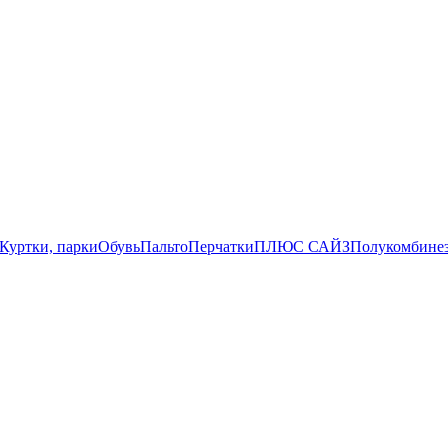
Куртки, парки
Обувь
Пальто
Перчатки
ПЛЮС САЙЗ
Полукомбине