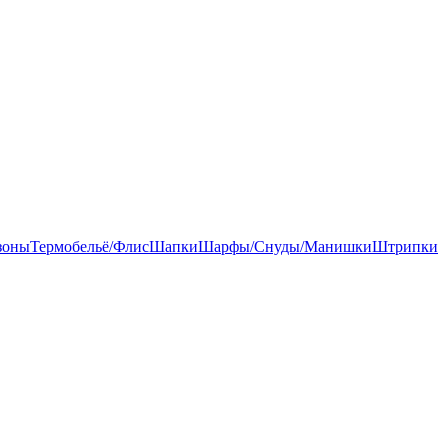
зоны
Термобельё/Флис
Шапки
Шарфы/Снуды/Манишки
Штрипки